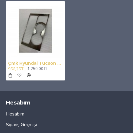
Çmk Hyundai Tucson 2015-2018 Vites Çerçevesi Silver
956,25TL
1.250,00TL
Hesabım
Hesabım
Sipariş Geçmişi