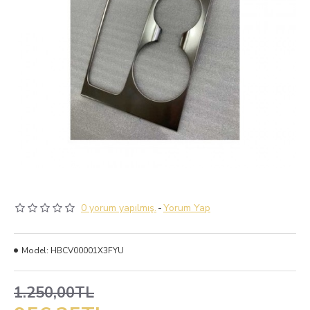
0 yorum yapılmış.
-
Yorum Yap
Model:
HBCV00001X3FYU
1.250,00TL