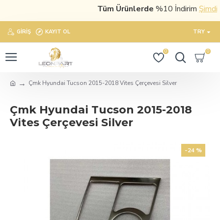
Tüm Ürünlerde
%10 İndirim
Şimdi sat
GIRIŞ
KAYIT OL
TRY
0
0
Çmk Hyundai Tucson 2015-2018 Vites Çerçevesi Silver
Çmk Hyundai Tucson 2015-2018
Vites Çerçevesi Silver
-24 %