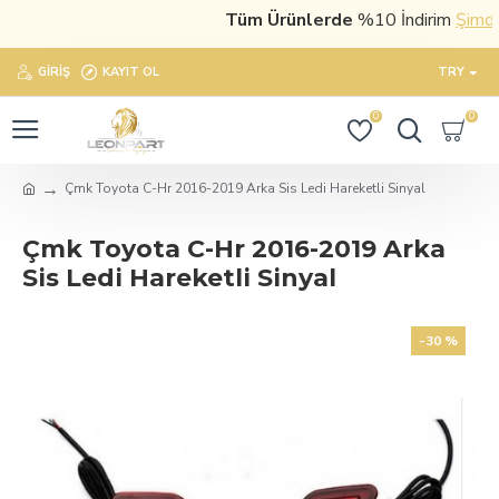
Tüm Ürünlerde
%10 İndirim
Şimdi sa
GIRIŞ
KAYIT OL
TRY
0
0
Çmk Toyota C-Hr 2016-2019 Arka Sis Ledi Hareketli Sinyal
Çmk Toyota C-Hr 2016-2019 Arka
Sis Ledi Hareketli Sinyal
-30 %