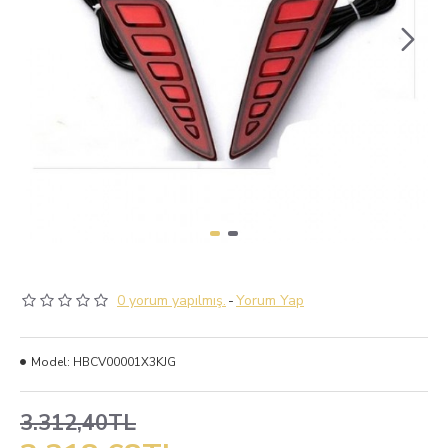
0 yorum yapılmış.
-
Yorum Yap
Model:
HBCV00001X3KJG
3.312,40TL