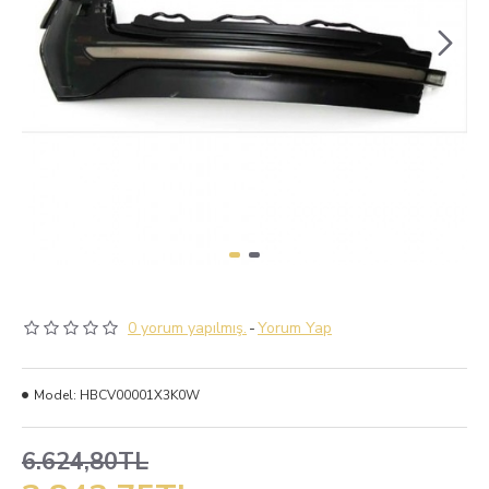
0 yorum yapılmış.
-
Yorum Yap
Model:
HBCV00001X3K0W
6.624,80TL