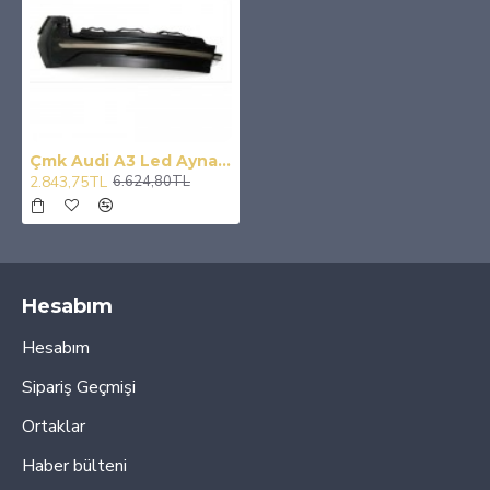
Çmk Audi A3 Led Ayna Sinyali 2012+
2.843,75TL
6.624,80TL
Hesabım
Hesabım
Sipariş Geçmişi
Ortaklar
Haber bülteni