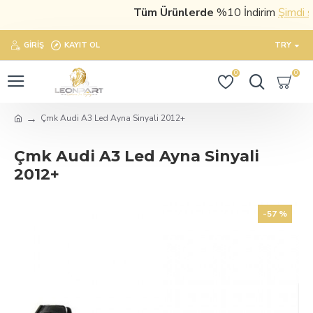
Tüm Ürünlerde
%10 İndirim
Şimdi satı
GIRIŞ
KAYIT OL
TRY
0
0
Çmk Audi A3 Led Ayna Sinyali 2012+
Çmk Audi A3 Led Ayna Sinyali
2012+
-57 %