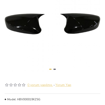
0 yorum yapılmış.
-
Yorum Yap
Model:
HBV000019XZSG