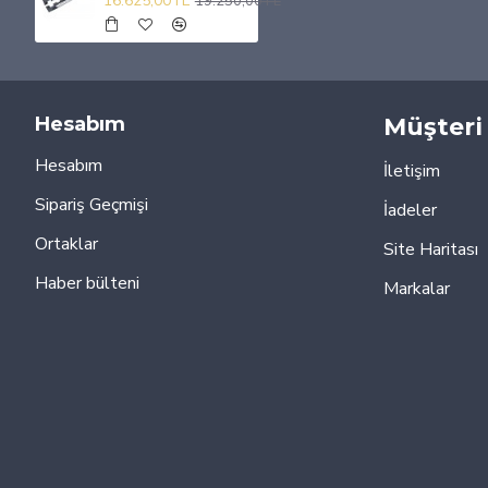
16.625,00TL
19.250,00TL
Hesabım
Müşteri 
Hesabım
İletişim
Sipariş Geçmişi
İadeler
Ortaklar
Site Haritası
Haber bülteni
Markalar