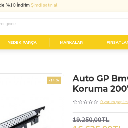
10 İndirim
Şimdi satın al
YEDEK PARÇA
MARKALAR
FIRSATLA
Auto GP Bm
-14 %
Koruma 2007
0 yorum yapılmı
19.250,00TL