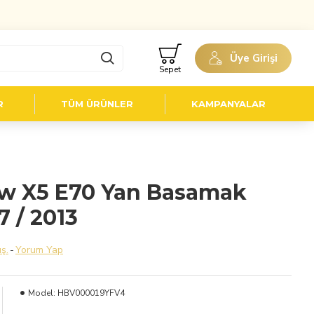
Üye Girişi
Sepet
R
TÜM ÜRÜNLER
KAMPANYALAR
w X5 E70 Yan Basamak
 / 2013
ş.
-
Yorum Yap
Model:
HBV000019YFV4