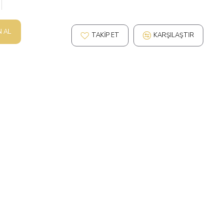
N AL
TAKIP ET
KARŞILAŞTIR