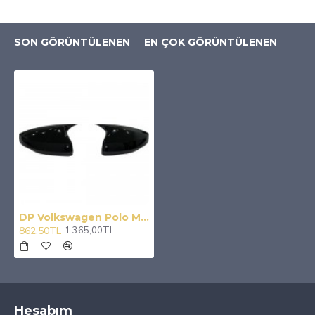
SON GÖRÜNTÜLENEN
EN ÇOK GÖRÜNTÜLENEN
DP Volkswagen Polo Mk6 Batman Yarasa Ayna Kapağı (2018 ve Sonrası)
862,50TL
1.365,00TL
Hesabım