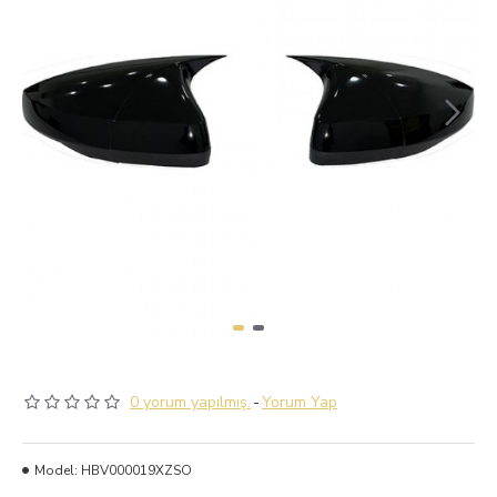
0 yorum yapılmış.
-
Yorum Yap
Model:
HBV000019XZSO