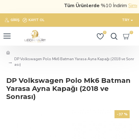
Tüm Ürünlerde
%10 İndirim
Şimdi s
GIRIŞ
KAYIT OL
TRY
0
0
DP Volkswagen Polo Mk6 Batman Yarasa Ayna Kapağı (2018 ve Sonr
ası)
DP Volkswagen Polo Mk6 Batman
Yarasa Ayna Kapağı (2018 ve
Sonrası)
-37 %