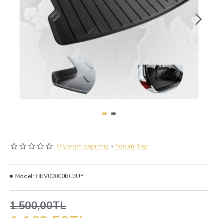
0 yorum yapılmış.
-
Yorum Yap
Model:
HBV00000BC3UY
1.500,00TL