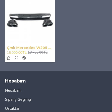
Çmk Mercedes W205 C63 Amg Sedan Difüzör Silver Egzoz Seti
15.000,00TL
18.750,00TL
Hesabım
Hesabım
Sipariş Geçmişi
Ortaklar