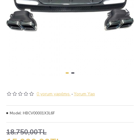
0 yorum yapılmış.
-
Yorum Yap
Model:
HBCV00001X3L6F
18.750,00TL