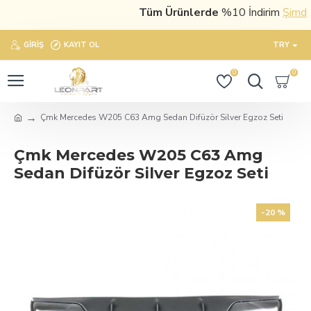
Tüm Ürünlerde
%10 İndirim
Şimdi sa
GIRIŞ
KAYIT OL
TRY
0
0
Çmk Mercedes W205 C63 Amg Sedan Difüzör Silver Egzoz Seti
Çmk Mercedes W205 C63 Amg
Sedan Difüzör Silver Egzoz Seti
-20 %