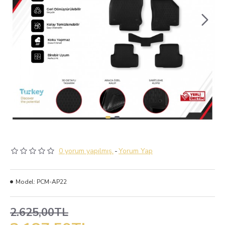
0 yorum yapılmış.
-
Yorum Yap
Model:
PCM-AP22
2.625,00TL