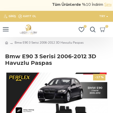
Tüm Ürünlerde
%10 İndirim
Şimdi s
GIRIŞ
KAYIT OL
TRY
0
0
Bmw E90 3 Serisi 2006-2012 3D Havuzlu Paspas
Bmw E90 3 Serisi 2006-2012 3D
Havuzlu Paspas
-17 %