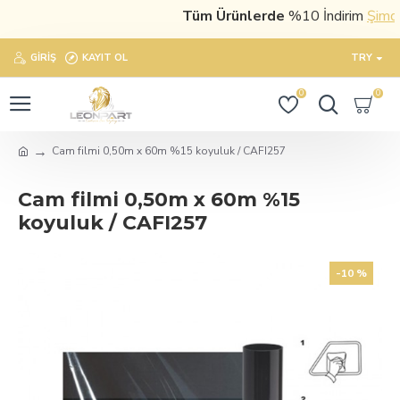
Tüm Ürünlerde
%10 İndirim
Şimdi s
GIRIŞ
KAYIT OL
TRY
0
0
Cam filmi 0,50m x 60m %15 koyuluk / CAFI257
Cam filmi 0,50m x 60m %15
koyuluk / CAFI257
-10 %