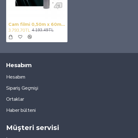
Cam filmi 0,50m x 60m %15 koyuluk / CAFI257
3.793,70TL
4.193,49TL
Hesabım
Hesabım
Sipariş Geçmişi
Ortaklar
Haber bülteni
Müşteri servisi