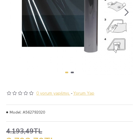
0 yorum yapılmış.
-
Yorum Yap
Model:
A562792020
4.193,49TL