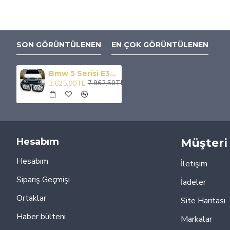
SON GÖRÜNTÜLENEN
EN ÇOK GÖRÜNTÜLENEN
Bmw 5 Serisi E39 Ön Panjur Böbrek Diamond Model Oem
3.625,00TL
7.962,50TL
Hesabım
Müşteri 
Hesabım
İletişim
Sipariş Geçmişi
İadeler
Ortaklar
Site Haritası
Haber bülteni
Markalar