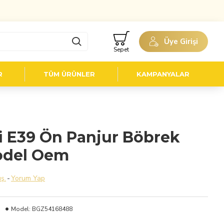
Üye Girişi
Sepet
R
TÜM ÜRÜNLER
KAMPANYALAR
i E39 Ön Panjur Böbrek
odel Oem
ş.
-
Yorum Yap
Model:
BGZ54168488