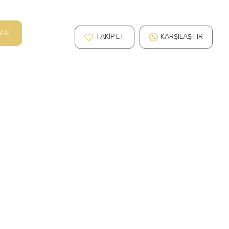
N AL
TAKIP ET
KARŞILAŞTIR