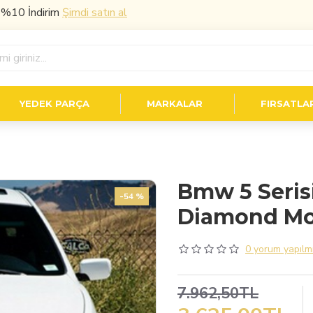
ndirim
Şimdi satın al
YEDEK PARÇA
MARKALAR
FIRSATLA
Bmw 5 Seris
-54 %
Diamond M
0 yorum yapılmı
7.962,50TL