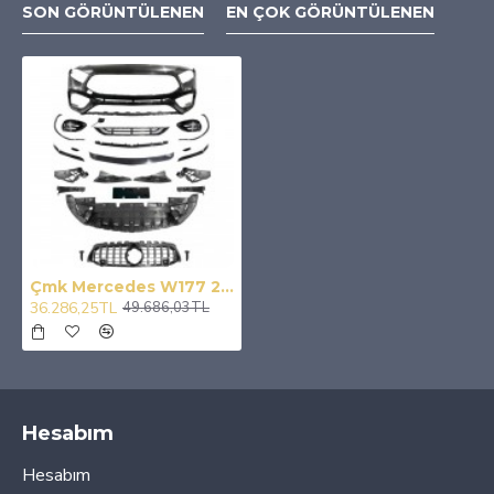
SON GÖRÜNTÜLENEN
EN ÇOK GÖRÜNTÜLENEN
Çmk Mercedes W177 2019+ A45 Ön Tampon Panjur Seti
36.286,25TL
49.686,03TL
Hesabım
Hesabım