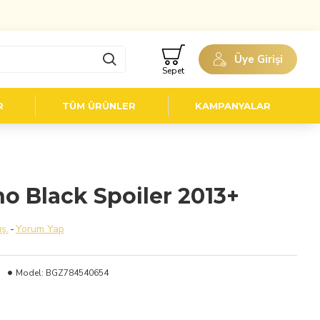
Üye Girişi
Sepet
R
TÜM ÜRÜNLER
KAMPANYALAR
o Black Spoiler 2013+
ş.
-
Yorum Yap
Model:
BGZ784540654