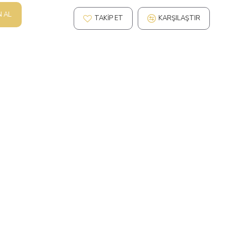
N AL
TAKIP ET
KARŞILAŞTIR