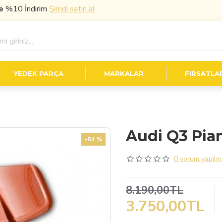
0 İndirim
Şimdi satın al
YEDEK PARÇA
MARKALAR
FIRSATLA
Audi Q3 Pian
-54 %
0 yorum yapılmı
8.190,00TL
3.750,00TL