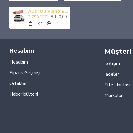
Audi Q3 Piano Black Spoiler 2013+
3.750,00TL
8.190,00TL
Hesabım
Müşteri 
Hesabım
İletişim
Sipariş Geçmişi
İadeler
Ortaklar
Site Haritası
Haber bülteni
Markalar