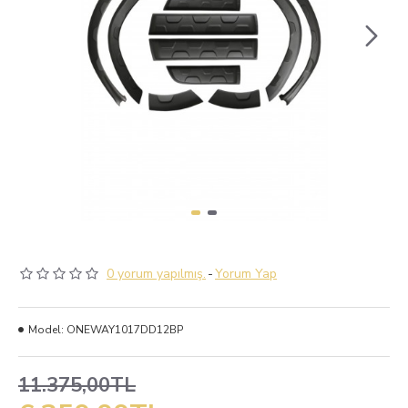
0 yorum yapılmış.
-
Yorum Yap
Model:
ONEWAY1017DD12BP
11.375,00TL