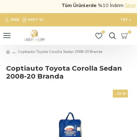
Tüm Ürünlerde
%10 İndirim
Şimdi sa
GIRIŞ
KAYIT OL
TRY
0
0
Coptiauto Toyota Corolla Sedan 2008-20 Branda
Coptiauto Toyota Corolla Sedan
2008-20 Branda
-32 %