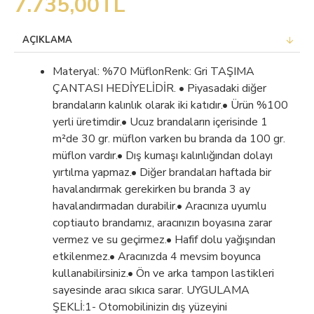
7.735,00TL
AÇIKLAMA
Materyal: %70 MüflonRenk: Gri TAŞIMA
ÇANTASI HEDİYELİDİR. • Piyasadaki diğer
brandaların kalınlık olarak iki katıdır.• Ürün %100
yerli üretimdir.• Ucuz brandaların içerisinde 1
m²de 30 gr. müflon varken bu branda da 100 gr.
müflon vardır.• Dış kumaşı kalınlığından dolayı
yırtılma yapmaz.• Diğer brandaları haftada bir
havalandırmak gerekirken bu branda 3 ay
havalandırmadan durabilir.• Aracınıza uyumlu
coptiauto brandamız, aracınızın boyasına zarar
vermez ve su geçirmez.• Hafif dolu yağışından
etkilenmez.• Aracınızda 4 mevsim boyunca
kullanabilirsiniz.• Ön ve arka tampon lastikleri
sayesinde aracı sıkıca sarar. UYGULAMA
ŞEKLİ:1- Otomobilinizin dış yüzeyini