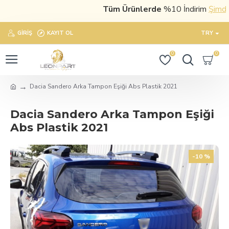
Tüm Ürünlerde
%10 İndirim
Şimdi sat
GIRIŞ
KAYIT OL
TRY
0
0
Dacia Sandero Arka Tampon Eşiği Abs Plastik 2021
Dacia Sandero Arka Tampon Eşiği
Abs Plastik 2021
-10 %