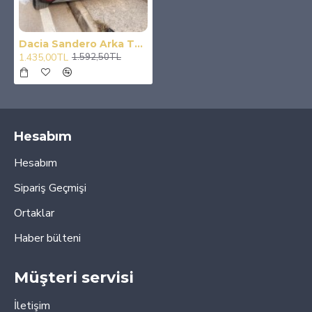
Dacia Sandero Arka Tampon Eşiği Abs Plastik 2021
1.435,00TL
1.592,50TL
Hesabım
Hesabım
Sipariş Geçmişi
Ortaklar
Haber bülteni
Müşteri servisi
İletişim