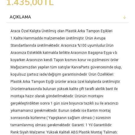
1.435,00TL
AÇIKLAMA
Araca Özel Kalıpta Üretilmiş olan Plastik Arka Tampon Eşikleri
1.Kalite Hammadde malzemeden üretilmiştir. Ürün Avrupa
Standartlarında üretilmektedir. Aracınıza %100 uyumludur.Ürün
Aracınıza Estetiklik katmakla birlikte Aracınızın Bagajına Eşya v.b
koyarken Aracınızın kendi Tapon kısmını korur ve çizilmesini önler
Mağazamızdan yapılan tüm satışlar KarvaParts güvencesinde olup,
koşulsuz şartsız iade/değişim garantisindedir. Ürün Özellikleri:
Plastik Arka Tampon Eşiği ürünler araca özel kalıplarda üretilmiştir.
Ürünlerinarkasında bulunan yüksek kalite çift taraflı akrilik bant ile
montaja hazır olarak gönderilmektedir. Ürünün montajını
gerçekleştirdikten sonra 1 gün süre boyunca tazikli su ile aracınızı
yıkamamanız gerekmektedir. Bunun sebebi ise Bantın montaj
sonrasında kürlenme ( Yapışkanın sağlam olması ) süresinin
tamamlanmış olması gerekmektedir. Garanti: 1 Yıl Garantilidir.
Renk:Siyah Malzeme: Yüksek Kaliteli ABS Plastik Montaj Talimatı: