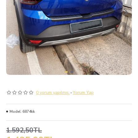
0 yorum yapılmış.
-
Yorum Yap
Model:
6874kk
1.592,50TL