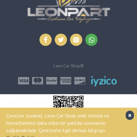
Leon Car Shop®
Çerezler (cookie), Leon Car Shop web sitesini ve
hizmetlerimizi daha etkin bir şekilde sunmamızı
sağlamaktadır. Çerezlerle ilgili detaylı bilgi için
ŞIMDI SATIN AL