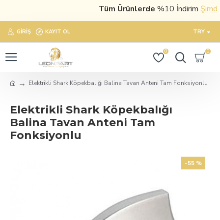
Tüm Ürünlerde
%10 İndirim
Şimdi sa
GIRIŞ
KAYIT OL
TRY
0
0
Elektrikli Shark Köpekbalığı Balina Tavan Anteni Tam Fonksiyonlu
Elektrikli Shark Köpekbalığı
Balina Tavan Anteni Tam
Fonksiyonlu
-55 %