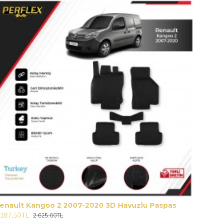
enault Kangoo 2 2007-2020 3D Havuzlu Paspas
.187,50TL
2.625,00TL