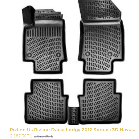
Rizline Us Rizline Dacia Lodgy 2012 Sonrası 3D Havuzlu Paspas
2.187,50TL
2.625,00TL