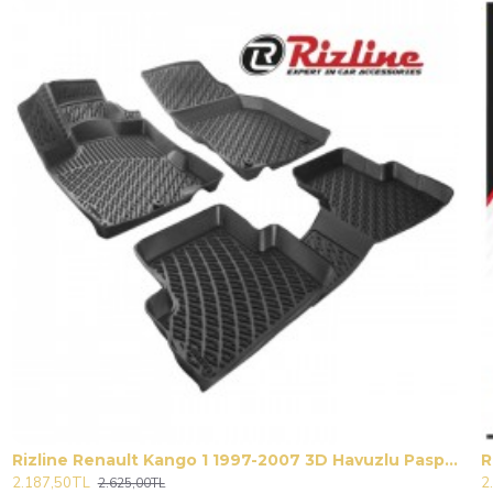
Rizline Renault Kango 1 1997-2007 3D Havuzlu Paspas N11.29163
R
2.187,50TL
2
2.625,00TL