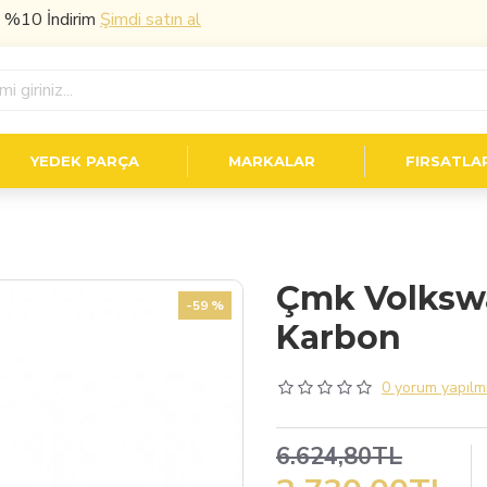
İndirim
Şimdi satın al
YEDEK PARÇA
MARKALAR
FIRSATLA
Çmk Volkswag
-59 %
Karbon
0 yorum yapılmı
6.624,80TL