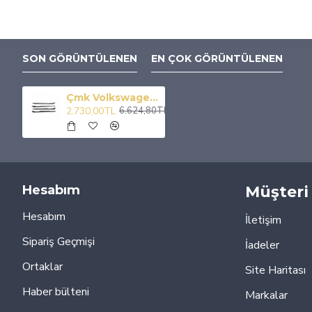
SON GÖRÜNTÜLENEN
EN ÇOK GÖRÜNTÜLENEN
Çmk Volkswagen Golf 8 Iç Kapı Çıtası Karbon
2.730,00TL
6.624,80TL
Hesabım
Müşteri 
Hesabım
İletişim
Sipariş Geçmişi
İadeler
Ortaklar
Site Haritası
Haber bülteni
Markalar