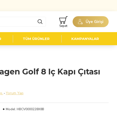
Üye Girişi
Sepet
R
TÜM ÜRÜNLER
KAMPANYALAR
en Golf 8 Iç Kapı Çıtası
ş.
-
Yorum Yap
Model:
HBCV0000228X8B