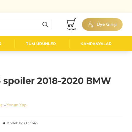
Üye Girişi
Sepet
R
TÜM ÜRÜNLER
KAMPANYALAR
 spoiler 2018-2020 BMW
ş.
-
Yorum Yap
Model:
bgz155645