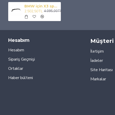
BMW için X3 spoiler 2018-2020 BMW G01 spoiler
2.502,50TL
4.095,00TL
Hesabım
Müşteri 
Hesabım
İletişim
Sipariş Geçmişi
İadeler
Ortaklar
Site Haritası
Haber bülteni
Markalar