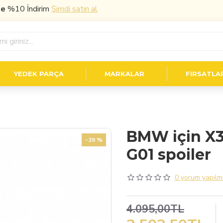
10 İndirim
Şimdi satın al
YEDEK PARÇA
MARKALAR
FIRSATLA
BMW için X3
-39 %
G01 spoiler
0 yorum yapılmı
4.095,00TL