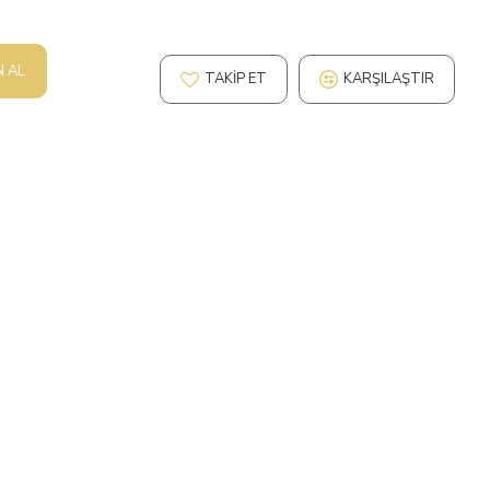
N AL
TAKIP ET
KARŞILAŞTIR