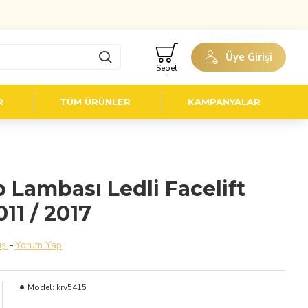
Üye Girişi
Sepet
R
TÜM ÜRÜNLER
KAMPANYALAR
 Lambası Ledli Facelift
11 / 2017
ş.
-
Yorum Yap
Model:
krv5415