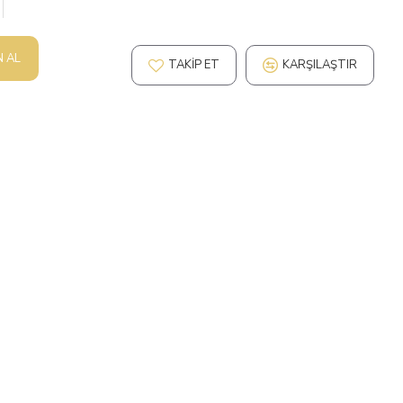
N AL
TAKIP ET
KARŞILAŞTIR