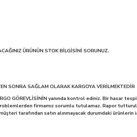
LACAĞINIZ ÜRÜNÜN STOK BİLGİSİNİ SORUNUZ.
TEN SONRA SAĞLAM OLARAK KARGOYA VERİLMEKTEDİR
KARGO GÖREVLİSİNİN yanında kontrol ediniz. Bir hasar t
roblemlerden firmamız sorumlu tutulamaz. Rapor tutturulm
ir müşteri tarafından satın alınmayacak durumdaki ürünlerin