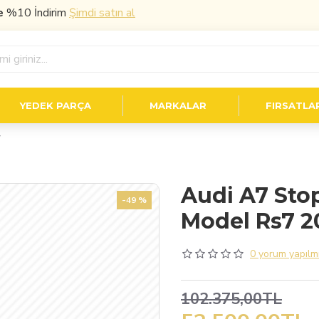
İndirim
Şimdi satın al
YEDEK PARÇA
MARKALAR
FIRSATLA
7
Audi A7 Stop
-49 %
Model Rs7 20
0 yorum yapılmı
102.375,00TL