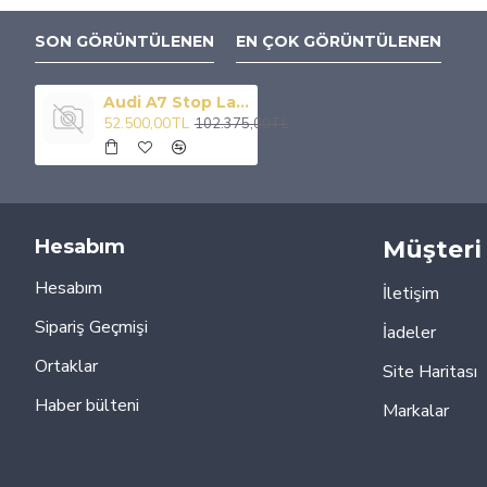
SON GÖRÜNTÜLENEN
EN ÇOK GÖRÜNTÜLENEN
Audi A7 Stop Lambası Ledli Facelift Model Rs7 2011 / 2017
52.500,00TL
102.375,00TL
Hesabım
Müşteri 
Hesabım
İletişim
Sipariş Geçmişi
İadeler
Ortaklar
Site Haritası
Haber bülteni
Markalar