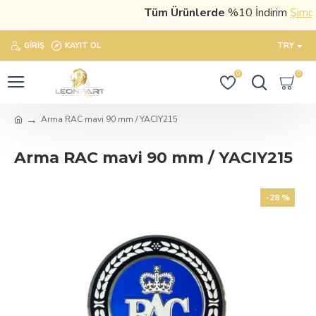
Tüm Ürünlerde
%10 İndirim
Şimdi s
GIRIŞ
KAYIT OL
TRY
0
0
Arma RAC mavi 90 mm / YACIY215
Arma RAC mavi 90 mm / YACIY215
-28 %