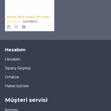
Arma RAC mavi 90 mm / YACIY215
162,36TL
224,86TL
Hesabım
Hesabım
Sipariş Geçmişi
Ortaklar
Haber bülteni
Müşteri servisi
İletişim