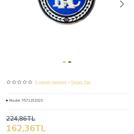
0 yorum yapılmış.
-
Yorum Yap
Model:
Y571252023
224,86TL
162,36TL