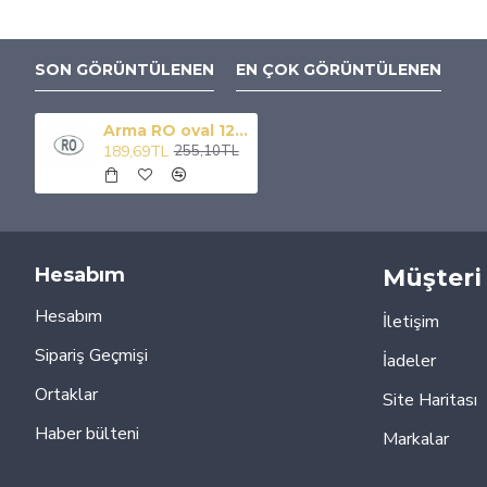
SON GÖRÜNTÜLENEN
EN ÇOK GÖRÜNTÜLENEN
Arma RO oval 125x85 mm armasız / YACIY179-1
189,69TL
255,10TL
Hesabım
Müşteri 
Hesabım
İletişim
Sipariş Geçmişi
İadeler
Ortaklar
Site Haritası
Haber bülteni
Markalar