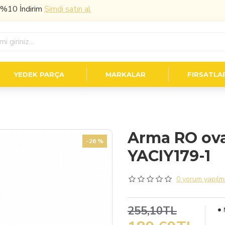
İndirim
Şimdi satın al
YEDEK PARÇA
MARKALAR
FIRSATLA
Arma RO ova
-26 %
YACIY179-1
0 yorum yapılmı
255,10TL