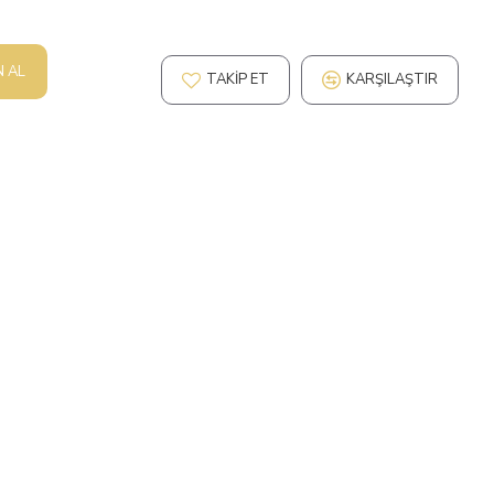
N AL
TAKIP ET
KARŞILAŞTIR