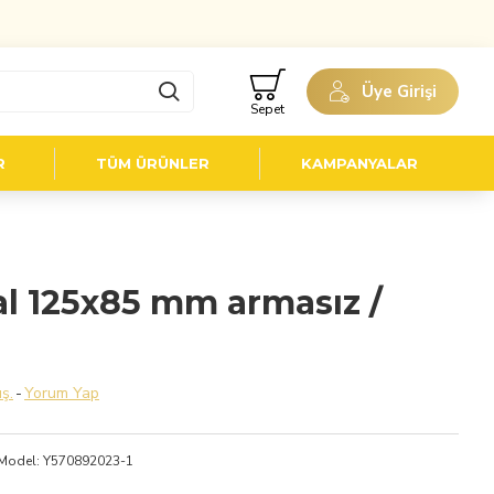
Üye Girişi
Sepet
R
TÜM ÜRÜNLER
KAMPANYALAR
l 125x85 mm armasız /
ş.
-
Yorum Yap
Model:
Y570892023-1