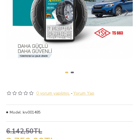
0 yorum yapılmış.
-
Yorum Yap
Model:
krv001485
6.142,50TL