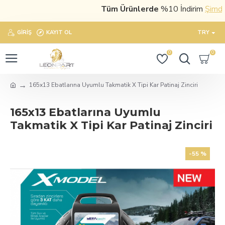
Tüm Ürünlerde
%10 İndirim
Şimdi sa
GIRIŞ
KAYIT OL
TRY
0
0
165x13 Ebatlarına Uyumlu Takmatik X Tipi Kar Patinaj Zinciri
165x13 Ebatlarına Uyumlu
Takmatik X Tipi Kar Patinaj Zinciri
-55 %