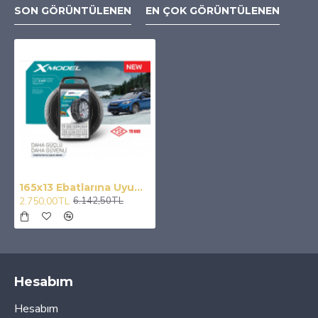
SON GÖRÜNTÜLENEN
EN ÇOK GÖRÜNTÜLENEN
165x13 Ebatlarına Uyumlu Takmatik X Tipi Kar Patinaj Zinciri
2.750,00TL
6.142,50TL
Hesabım
Hesabım