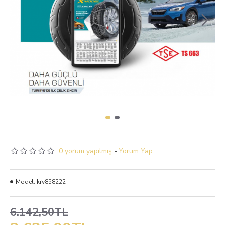
0 yorum yapılmış.
-
Yorum Yap
Model:
krv858222
6.142,50TL