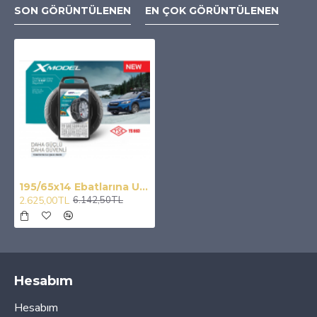
SON GÖRÜNTÜLENEN
EN ÇOK GÖRÜNTÜLENEN
195/65x14 Ebatlarına Uyumlu Takmatik X Tipi Kar Patinaj Zinciri
2.625,00TL
6.142,50TL
Hesabım
Hesabım