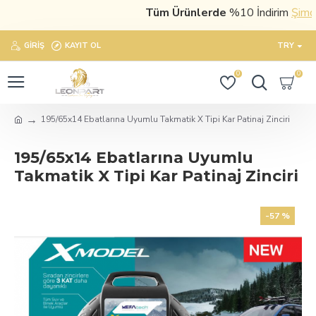
Tüm Ürünlerde
%10 İndirim
Şimdi s
GIRIŞ
KAYIT OL
TRY
0
0
195/65x14 Ebatlarına Uyumlu Takmatik X Tipi Kar Patinaj Zinciri
195/65x14 Ebatlarına Uyumlu
Takmatik X Tipi Kar Patinaj Zinciri
-57 %