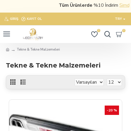
Tüm Ürünlerde
%10 İndirim
Şimdi sa
GIRIŞ
KAYIT OL
TRY
0
0
Tekne & Tekne Malzemeleri
Tekne & Tekne Malzemeleri
-20 %