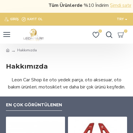
Tüm Ürünlerde
%10 İndirim
Şimdi satın a
GIRIŞ
KAYIT OL
TRY
0
0
Hakkımızda
Hakkımızda
Leon Car Shop ile oto yedek parça, oto aksesuar, oto
bakım ürünleri, motosiklet ve daha bir çok ürünü keşfedin.
EN ÇOK GÖRÜNTÜLENEN