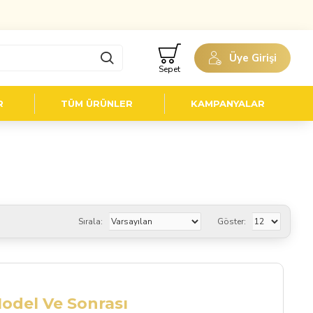
Üye Girişi
Sepet
R
TÜM ÜRÜNLER
KAMPANYALAR
Sırala:
Göster:
Model Ve Sonrası