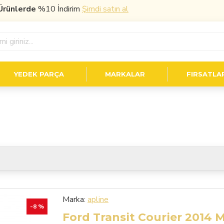
ünlerde
%10 İndirim
Şimdi satın al
YEDEK PARÇA
MARKALAR
FIRSATLA
Marka:
apline
-8 %
Ford Transit Courier 2014 