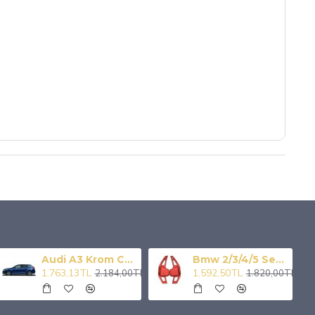
Audi A3 Krom Cam Çıtası 6 Prç 2004-2012
Bmw 2/3/4/5 Serisi Paddle Shıft Kırmızı F1 Vites Kulakcık
1.763,13TL
1.592,50TL
2.184,00TL
1.820,00TL