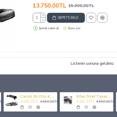
13.750,00TL
15.000,00TL
SEPETE EKLE
Şimdi satın al
Soru sor
Listenin sonuna geldiniz.
Carub 2li Oto Kayak Snowboard Taşıyıcı Kilitli 56 cm
60w Özel Tasarım Owl Off Road Amber-beyaz Çift Renk Off Road Led Sis Lambası
4.436,25TL
2.161,25TL
TL
4.550,00TL
4.550,00TL