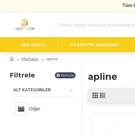
Tüm Ür
ANA SAYFA
OTOMOTIV AKSESUAR
Markalar
apline
Filtrele
apline
Temizle
ALT KATEGORILER
Diğer