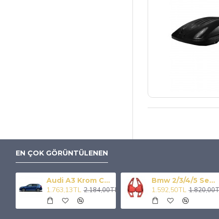
EN ÇOK GÖRÜNTÜLENEN
0w Özel Tasarım Owl Off Road Amber-beyaz Çift Renk Off Road Led Sis Lambası
Audi A3 Krom Cam Çıtası 6 Prç 2004-2012
Bmw 2/3/4/5 Serisi Paddle Shıft Kırmızı F1 Vites Kulakcık
1.763,13TL
1.592,50TL
00TL
2.184,00TL
1.820,00