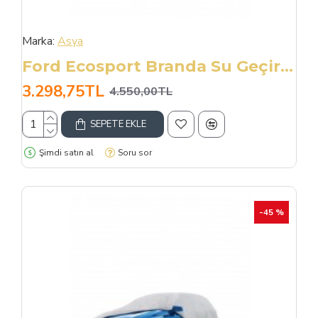
Marka:
Asya
Ford Ecosport Branda Su Geçirmez Müflonlu No:1a Dış Örtü
3.298,75TL
4.550,00TL
SEPETE EKLE
Şimdi satın al
Soru sor
-45 %