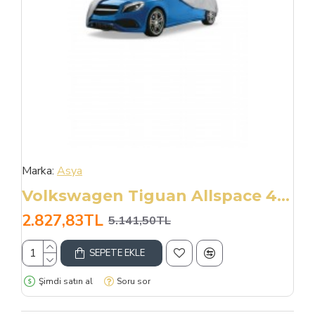
Marka:
Asya
Volkswagen Tiguan Allspace 4 Mevsim Su Geçirmez Oto Branda No:3a
2.827,83TL
5.141,50TL
SEPETE EKLE
Şimdi satın al
Soru sor