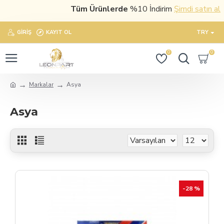
Tüm Ürünlerde
%10 İndirim
Şimdi satın al
GIRIŞ
KAYIT OL
TRY
0
0
Markalar
Asya
Asya
-28 %