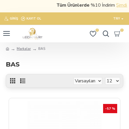
Tüm Ürünlerde
%10 İndirim
Şimdi sat
GIRIŞ
KAYIT OL
TRY
0
0
Markalar
BAS
BAS
-57 %