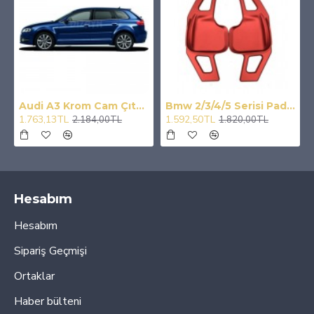
d Sis Lambası
Audi A3 Krom Cam Çıtası 6 Prç 2004-2012
Bmw 2/3/4/5 Serisi Paddle Shıft Kırmızı F1 Vites Kulakcık
1.763,13TL
1.592,50TL
2.184,00TL
1.820,00TL
Hesabım
Hesabım
Sipariş Geçmişi
Ortaklar
Haber bülteni