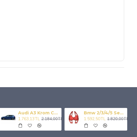
Audi A3 Krom Cam Çıtası 6 Prç 2004-2012
Bmw 2/3/4/5 Serisi Paddle Shıft Kırmızı F1 Vites Kulakcık
1.763,13TL
1.592,50TL
2.184,00TL
1.820,00TL