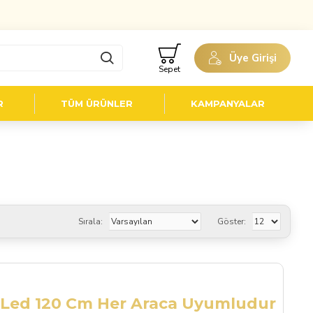
Üye Girişi
Sepet
R
TÜM ÜRÜNLER
KAMPANYALAR
Sırala:
Göster:
r Led 120 Cm Her Araca Uyumludur