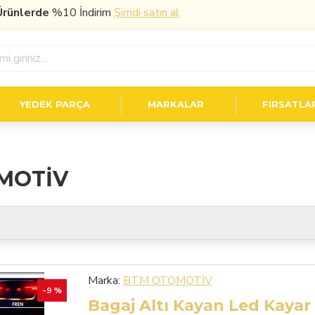
nlerde
%10 İndirim
Şimdi satın al
YEDEK PARÇA
MARKALAR
FIRSATLA
MOTİV
Marka:
BTM OTOMOTİV
-9 %
Bagaj Altı Kayan Led Kaya