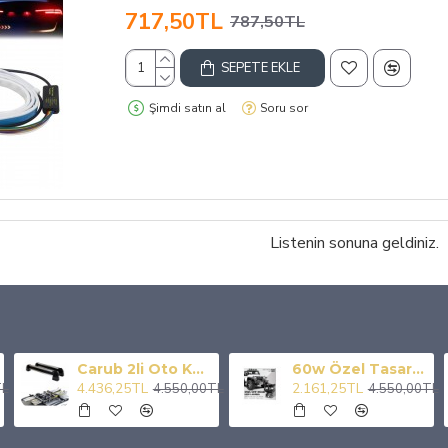
717,50TL
787,50TL
SEPETE EKLE
Şimdi satın al
Soru sor
Listenin sonuna geldiniz.
Carub 2li Oto Kayak Snowboard Taşıyıcı Kilitli 56 cm
60w Özel Tasarım Owl Off Road Amber-beyaz Çift Renk Off Road Led Sis Lambası
4.436,25TL
2.161,25TL
TL
4.550,00TL
4.550,00TL