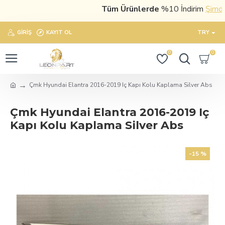
Tüm Ürünlerde
%10 İndirim
Şimdi sa
GIRIŞ
KAYIT OL
TRY
0
0
Çmk Hyundai Elantra 2016-2019 Iç Kapı Kolu Kaplama Silver Abs
Çmk Hyundai Elantra 2016-2019 Iç
Kapı Kolu Kaplama Silver Abs
-15 %