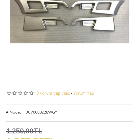
0 yorum yapılmış.
-
Yorum Yap
Model:
HBCV0000228WGY
1.250,00TL