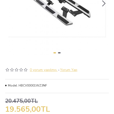
0 yorum yapılmış.
-
Yorum Yap
Model:
HBCV00001WZ3NF
20.475,00TL
19.565,00TL