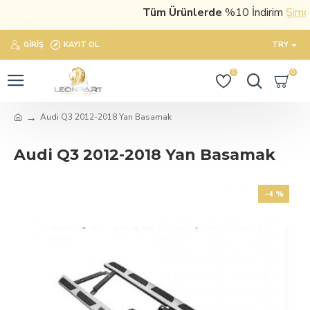
Tüm Ürünlerde
%10 İndirim
Şimdi s
GIRIŞ
KAYIT OL
TRY
0
0
Audi Q3 2012-2018 Yan Basamak
Audi Q3 2012-2018 Yan Basamak
-4 %