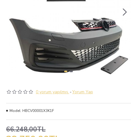
0 yorum yapılmış.
-
Yorum Yap
Model:
HBCV00001X3K1F
66.248,00TL