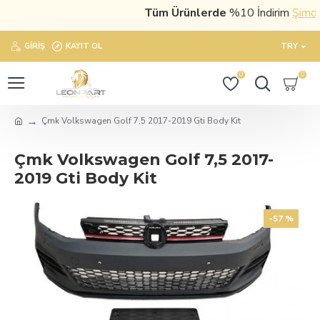
Tüm Ürünlerde
%10 İndirim
Şimdi sa
GIRIŞ
KAYIT OL
TRY
0
0
Çmk Volkswagen Golf 7,5 2017-2019 Gti Body Kit
Çmk Volkswagen Golf 7,5 2017-
2019 Gti Body Kit
-57 %