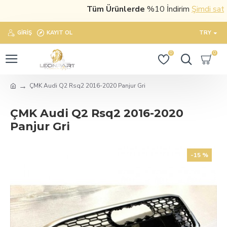
Tüm Ürünlerde
%10 İndirim
Şimdi satın a
GIRIŞ
KAYIT OL
TRY
0
0
ÇMK Audi Q2 Rsq2 2016-2020 Panjur Gri
ÇMK Audi Q2 Rsq2 2016-2020
Panjur Gri
-15 %