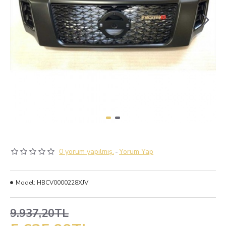
0 yorum yapılmış.
-
Yorum Yap
Model:
HBCV0000228XJV
9.937,20TL