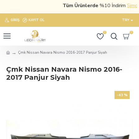
Tüm Ürünlerde
%10 İndirim
Şimdi s
GIRIŞ
KAYIT OL
TRY
0
0
Çmk Nissan Navara Nismo 2016-2017 Panjur Siyah
Çmk Nissan Navara Nismo 2016-
2017 Panjur Siyah
-43 %