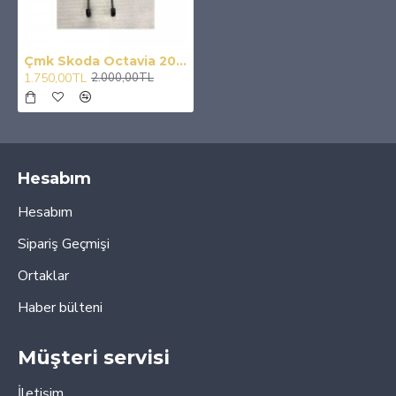
Çmk Skoda Octavia 2015-2019 Kaput Amortisörü
1.750,00TL
2.000,00TL
Hesabım
Hesabım
Sipariş Geçmişi
Ortaklar
Haber bülteni
Müşteri servisi
İletişim