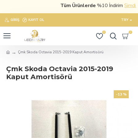
Tüm Ürünlerde
%10 İndirim
Şimdi sat
GIRIŞ
KAYIT OL
TRY
0
0
Çmk Skoda Octavia 2015-2019 Kaput Amortisörü
Çmk Skoda Octavia 2015-2019
Kaput Amortisörü
-13 %