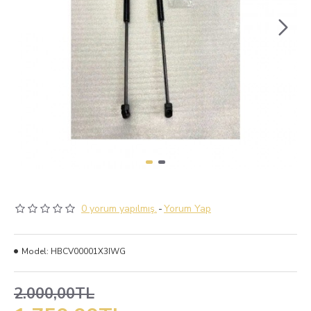
0 yorum yapılmış.
-
Yorum Yap
Model:
HBCV00001X3IWG
2.000,00TL