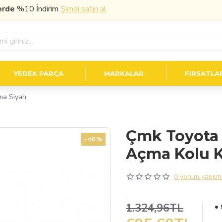
e
%10 İndirim
Şimdi satın al
YEDEK PARÇA
MARKALAR
FIRSATLA
ma Siyah
Çmk Toyota 
-48 %
Açma Kolu 
0 yorum yapılmı
1.324,96TL