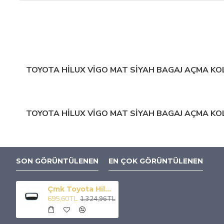
TOYOTA HİLUX VİGO MAT SİYAH BAGAJ AÇMA KO
TOYOTA HİLUX VİGO MAT SİYAH BAGAJ AÇMA KO
SON GÖRÜNTÜLENEN
EN ÇOK GÖRÜNTÜLENEN
Çmk Toyota Hilux Vigo 2012-2015 Bagaj Açma Kolu Kaplama Siyah
695,60TL
1.324,96TL