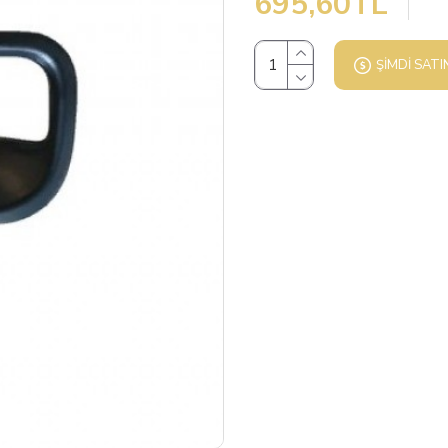
695,60TL
ŞIMDI SATI