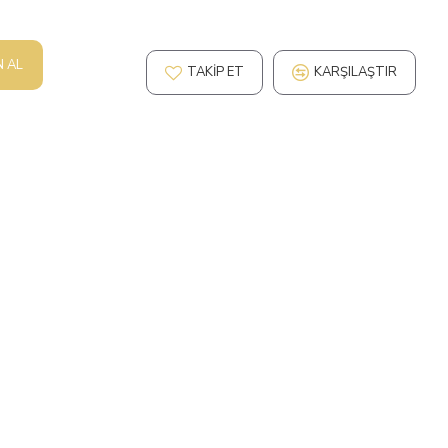
N AL
TAKIP ET
KARŞILAŞTIR