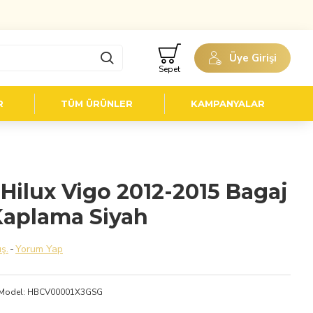
Üye Girişi
Sepet
R
TÜM ÜRÜNLER
KAMPANYALAR
Hilux Vigo 2012-2015 Bagaj
Kaplama Siyah
ş.
-
Yorum Yap
Model:
HBCV00001X3GSG