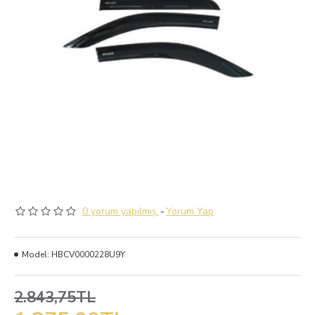
0 yorum yapılmış.
-
Yorum Yap
Model:
HBCV0000228U9Y
2.843,75TL