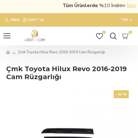
Tüm Ürünlerde
%10 İndirim
Şimdi s
GIRIŞ
KAYIT OL
TRY
0
0
Çmk Toyota Hilux Revo 2016-2019 Cam Rüzgarlığı
Çmk Toyota Hilux Revo 2016-2019
Cam Rüzgarlığı
-34 %