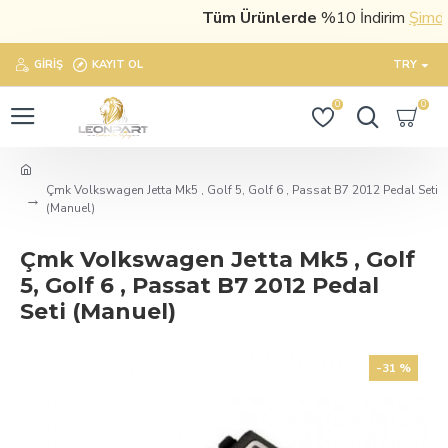
Tüm Ürünlerde
%10 İndirim
Şimdi sa
GIRIŞ
KAYIT OL
TRY
0
0
Çmk Volkswagen Jetta Mk5 , Golf 5, Golf 6 , Passat B7 2012 Pedal Seti
(Manuel)
Çmk Volkswagen Jetta Mk5 , Golf
5, Golf 6 , Passat B7 2012 Pedal
Seti (Manuel)
-31 %