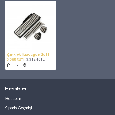
Çmk Volkswagen Jetta Mk5 , Golf 5, Golf 6 , Passat B7 2012 Pedal Seti (Manuel)
2.285,56TL
3.312,40TL
Hesabım
Hesabım
Sipariş Geçmişi