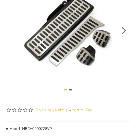
0 yorum yapılmış.
-
Yorum Yap
Model:
HBCV0000228VPL