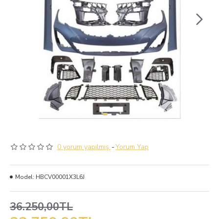
0 yorum yapılmış.
-
Yorum Yap
Model:
HBCV00001X3L6J
36.250,00TL