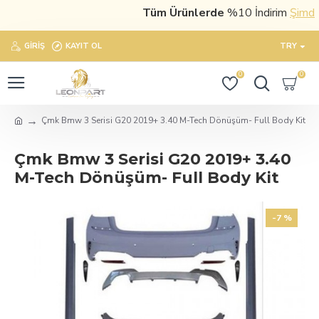
Tüm Ürünlerde
%10 İndirim
Şimdi sa
GIRIŞ
KAYIT OL
TRY
0
0
Çmk Bmw 3 Serisi G20 2019+ 3.40 M-Tech Dönüşüm- Full Body Kit
Çmk Bmw 3 Serisi G20 2019+ 3.40
M-Tech Dönüşüm- Full Body Kit
-7 %