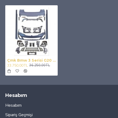
Çmk Bmw 3 Serisi G20 2019+ 3.40 M-Tech Dönüşüm- Full Body Kit
33.750,00TL
36.250,00TL
Hesabım
Hesabım
Sipariş Geçmişi