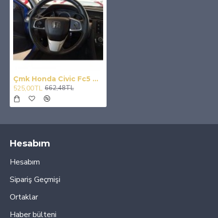
Çmk Honda Civic Fc5 Direksiyon Alt Parça Tekli Silver Yazısız 2016-2020
525,00TL
662,48TL
Hesabım
Hesabım
Sipariş Geçmişi
Ortaklar
Haber bülteni