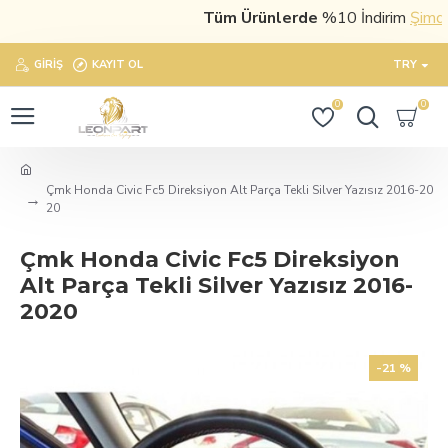
Tüm Ürünlerde
%10 İndirim
Şimdi sa
GIRIŞ
KAYIT OL
TRY
0
0
Çmk Honda Civic Fc5 Direksiyon Alt Parça Tekli Silver Yazısız 2016-20
20
Çmk Honda Civic Fc5 Direksiyon
Alt Parça Tekli Silver Yazısız 2016-
2020
-21 %