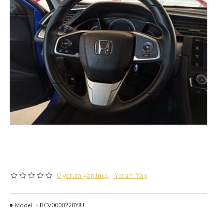
0 yorum yapılmış.
-
Yorum Yap
Model:
HBCV0000228YJU