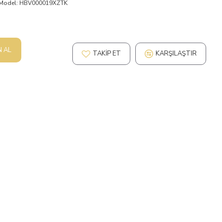
Model:
HBV000019XZTK
N AL
TAKIP ET
KARŞILAŞTIR