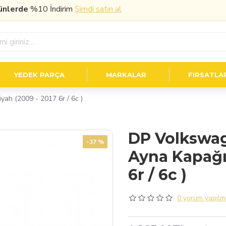
erde
%10 İndirim
Şimdi satın al
YEDEK PARÇA
MARKALAR
FIRSATLA
ah (2009 - 2017 6r / 6c )
DP Volkswag
-37 %
Ayna Kapağı 
6r / 6c )
0 yorum yapılmı