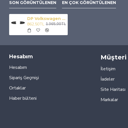
SON GÖRÜNTÜLENEN
EN ÇOK GÖRÜNTÜLENEN
DP Volkswagen Polo Batman Yarasa Ayna Kapağı Parlak Siyah (2009 - 2017 6r / 6c )
862,50TL
1.365,00TL
Hesabım
Müşteri 
Hesabım
İletişim
Sipariş Geçmişi
İadeler
Ortaklar
Site Haritası
Haber bülteni
Markalar