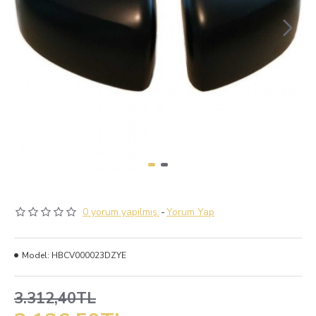
0 yorum yapılmış.
-
Yorum Yap
Model:
HBCV000023DZYE
3.312,40TL