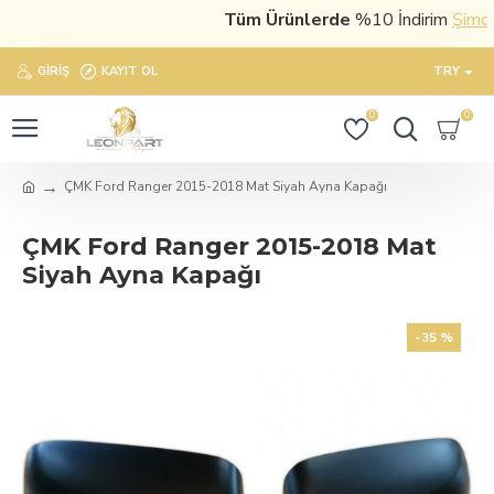
Tüm Ürünlerde
%10 İndirim
Şimdi sa
GIRIŞ
KAYIT OL
TRY
0
0
ÇMK Ford Ranger 2015-2018 Mat Siyah Ayna Kapağı
ÇMK Ford Ranger 2015-2018 Mat
Siyah Ayna Kapağı
-35 %