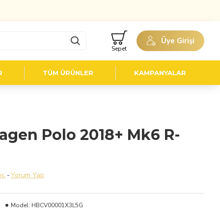
Üye Girişi
Sepet
R
TÜM ÜRÜNLER
KAMPANYALAR
gen Polo 2018+ Mk6 R-
ş.
-
Yorum Yap
Model:
HBCV00001X3L5G