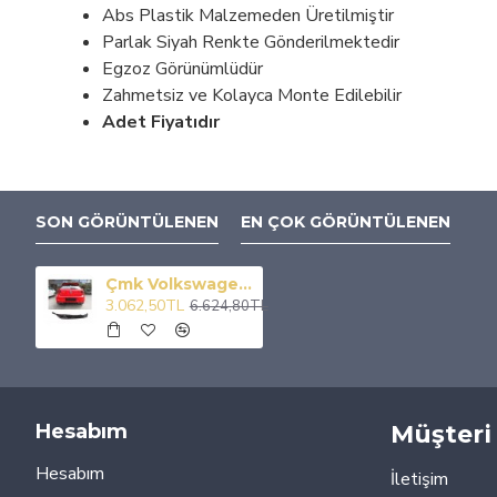
Abs Plastik Malzemeden Üretilmiştir
Parlak Siyah Renkte Gönderilmektedir
Egzoz Görünümlüdür
Zahmetsiz ve Kolayca Monte Edilebilir
Adet Fiyatıdır
SON GÖRÜNTÜLENEN
EN ÇOK GÖRÜNTÜLENEN
Çmk Volkswagen Polo 2018+ Mk6 R-Line Difüzör
3.062,50TL
6.624,80TL
Hesabım
Müşteri 
Hesabım
İletişim