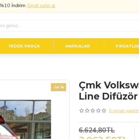
ndirim
Şimdi satın al
YEDEK PARÇA
MARKALAR
FIRSATLA
Çmk Volkswa
-54 %
Line Difüzör
0 yorum yapılmı
6.624,80TL