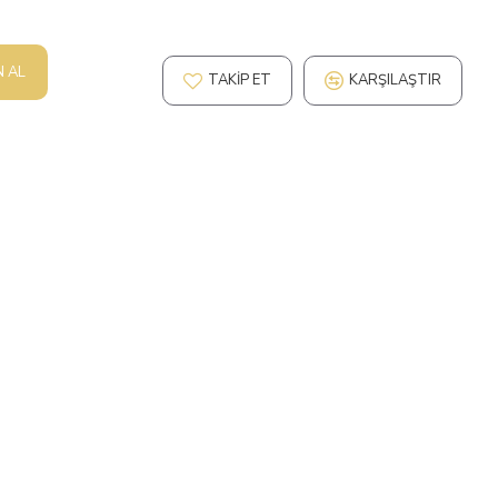
N AL
TAKIP ET
KARŞILAŞTIR