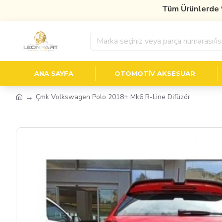
Tüm Ürünlerde
%10 İ
ANA SAYFA
OTOMOTIV AKSESUAR
Çmk Volkswagen Polo 2018+ Mk6 R-Line Difüzör