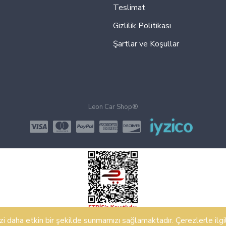
Teslimat
Gizlilik Politikası
Şartlar ve Koşullar
Leon Car Shop®
 daha etkin bir şekilde sunmamızı sağlamaktadır. Çerezlerle ilgili 
Design, Hosting & Support By Shopgez.com