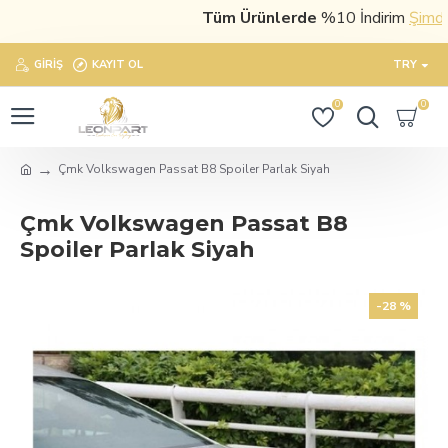
Tüm Ürünlerde
%10 İndirim
Şimdi sat
GIRIŞ
KAYIT OL
TRY
0
0
Çmk Volkswagen Passat B8 Spoiler Parlak Siyah
Çmk Volkswagen Passat B8
Spoiler Parlak Siyah
-28 %