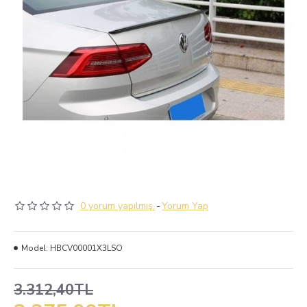
0 yorum yapılmış.
-
Yorum Yap
Model:
HBCV00001X3LSO
3.312,40TL