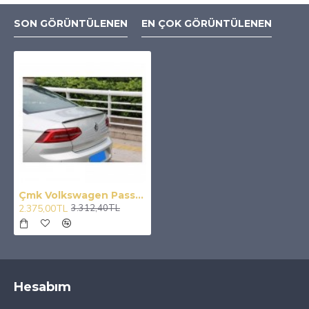
SON GÖRÜNTÜLENEN
EN ÇOK GÖRÜNTÜLENEN
Çmk Volkswagen Passat B8 Spoiler Parlak Siyah
2.375,00TL
3.312,40TL
Hesabım