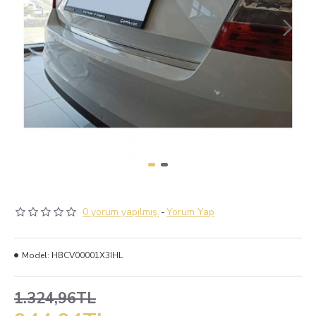
0 yorum yapılmış.
-
Yorum Yap
Model:
HBCV00001X3IHL
1.324,96TL