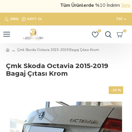
Tüm Ürünlerde
%10 İndirim
Şimdi sa
GIRIŞ
KAYIT OL
TRY
0
0
Çmk Skoda Octavia 2015-2019 Bagaj Çıtası Krom
Çmk Skoda Octavia 2015-2019
Bagaj Çıtası Krom
-29 %