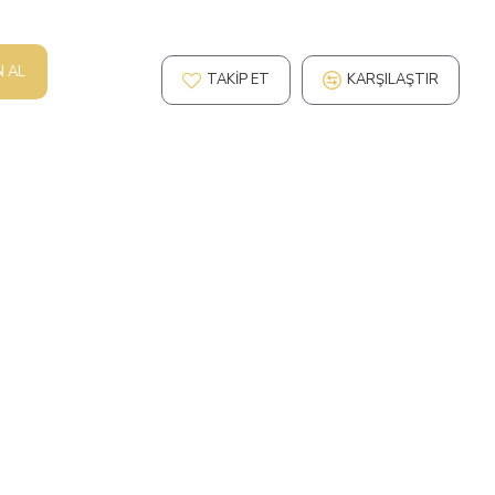
N AL
TAKIP ET
KARŞILAŞTIR