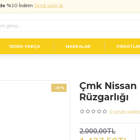
10 İndirim
Şimdi satın al
YEDEK PARÇA
MARKALAR
FIRSATLA
Çmk Nissan 
-28 %
Rüzgarlığı
0 yorum yapılmı
2.000,00TL