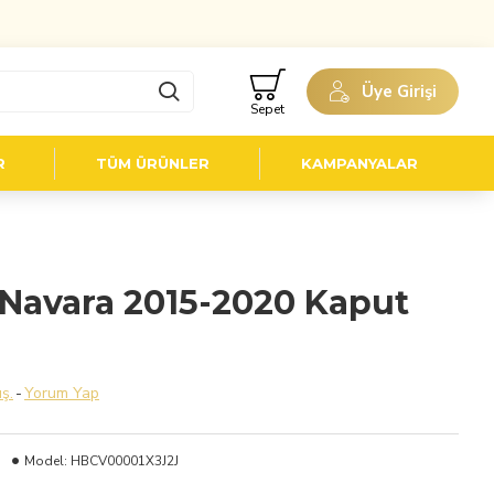
Üye Girişi
Sepet
R
TÜM ÜRÜNLER
KAMPANYALAR
Navara 2015-2020 Kaput
ş.
-
Yorum Yap
Model:
HBCV00001X3J2J