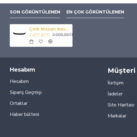
SON GÖRÜNTÜLENEN
EN ÇOK GÖRÜNTÜLENEN
Çmk Nissan Navara 2015-2020 Kaput Rüzgarlığı
1.437,50TL
2.000,00TL
Hesabım
Müşteri 
Hesabım
İletişim
Sipariş Geçmişi
İadeler
Ortaklar
Site Haritası
Haber bülteni
Markalar