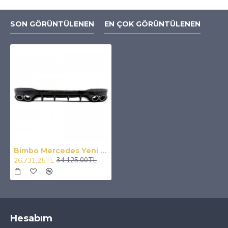
SON GÖRÜNTÜLENEN
EN ÇOK GÖRÜNTÜLENEN
Bimbo Mercedes Yeni Cla W118 C118 CLA45 Amg Difüzör + Egzoz Uçları
26.731,25TL
34.125,00TL
Hesabım