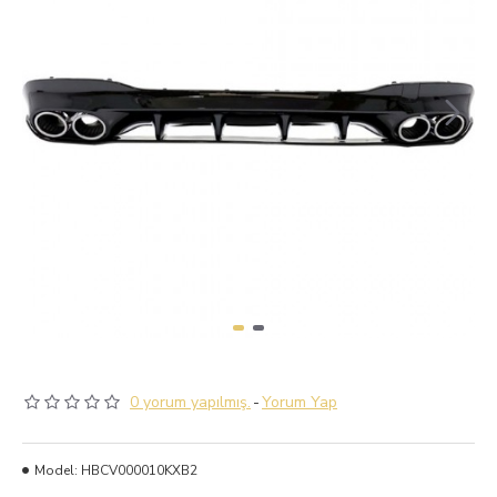
0 yorum yapılmış.
-
Yorum Yap
Model:
HBCV000010KXB2