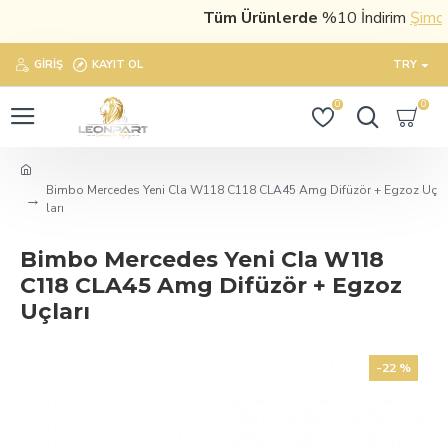
Tüm Ürünlerde
%10 İndirim
Şimdi s
GIRIŞ
KAYIT OL
TRY
0
0
Bimbo Mercedes Yeni Cla W118 C118 CLA45 Amg Difüzör + Egzoz Uç
ları
Bimbo Mercedes Yeni Cla W118
C118 CLA45 Amg Difüzör + Egzoz
Uçları
-22 %