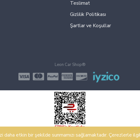
Teslimat
Gizlilik Politikası
Şartlar ve Koşullar
Leon Car Shop®
 daha etkin bir şekilde sunmamızı sağlamaktadır. Çerezlerle ilgili 
Design, Hosting & Support By Shopgez.com