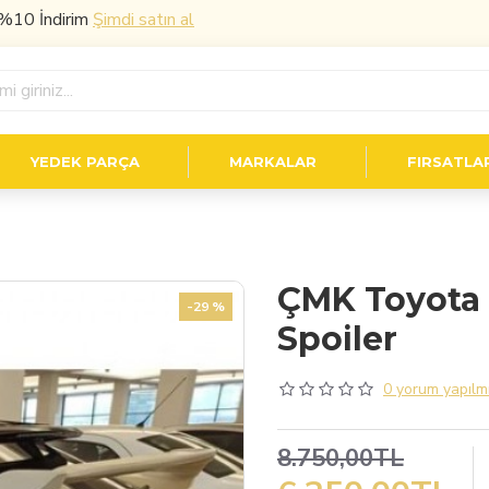
ndirim
Şimdi satın al
YEDEK PARÇA
MARKALAR
FIRSATLA
ÇMK Toyota 
-29 %
Spoiler
0 yorum yapılmı
8.750,00TL