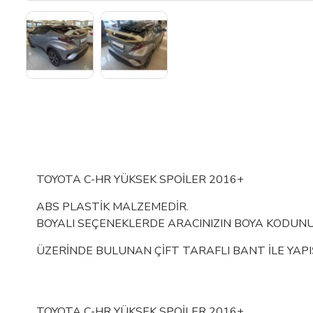
TOYOTA C-HR YÜKSEK SPOİLER 2016+
ABS PLASTİK MALZEMEDİR.
BOYALI SEÇENEKLERDE ARACINIZIN BOYA KODUNU
ÜZERİNDE BULUNAN ÇİFT TARAFLI BANT İLE YAPI
TOYOTA C-HR YÜKSEK SPOİLER 2016+