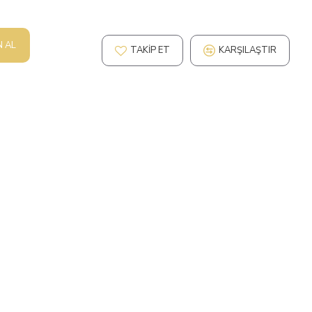
N AL
TAKIP ET
KARŞILAŞTIR