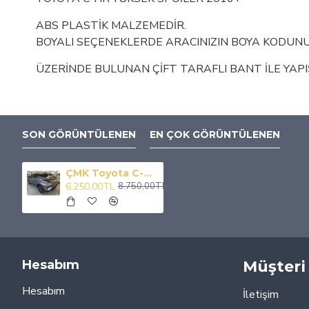
ABS PLASTİK MALZEMEDİR.
BOYALI SEÇENEKLERDE ARACINIZIN BOYA KODUNU
ÜZERİNDE BULUNAN ÇİFT TARAFLI BANT İLE YAPI
SON GÖRÜNTÜLENEN
EN ÇOK GÖRÜNTÜLENEN
ÇMK Toyota C-Hr 2016-2019 Yüksek Spoiler
6.250,00TL
8.750,00TL
Hesabım
Müşteri 
Hesabım
İletişim