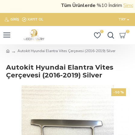
Tüm Ürünlerde
%10 İndirim
Şimdi sa
GIRIŞ
KAYIT OL
TRY
0
0
Autokit Hyundai Elantra Vites Çerçevesi (2016-2019) Silver
Autokit Hyundai Elantra Vites
Çerçevesi (2016-2019) Silver
-50 %