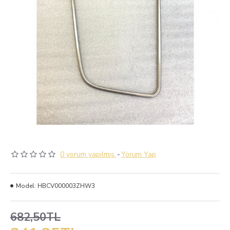
0 yorum yapılmış.
-
Yorum Yap
Model:
HBCV000003ZHW3
682,50TL